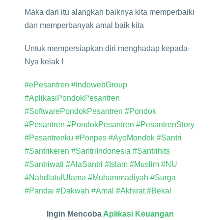
Maka dari itu alangkah baiknya kita memperbaiki
dan memperbanyak amal baik kita
Untuk mempersiapkan diri menghadap kepada-
Nya kelak !
#ePesantren
#IndowebGroup
#AplikasiPondokPesantren
#SoftwarePondokPesantren
#Pondok
#Pesantren
#PondokPesantren
#PesantrenStory
#Pesantrenku
#Ponpes
#AyoMondok
#Santri
#Santrikeren
#SantriIndonesia
#Santrihits
#Santriwati
#AlaSantri
#Islam
#Muslim
#NU
#NahdlatulUlama
#Muhammadiyah
#Surga
#Pandai
#Dakwah
#Amal
#Akhirat
#Bekal
Ingin Mencoba
Aplikasi Keuangan