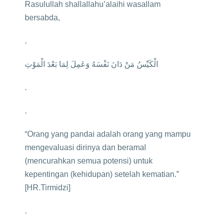
Rasulullah shallallahu’alaihi wasallam
bersabda,
.
‎ﺍﻟْﻜَﻴِّﺲُ ﻣَﻦْ ﺩَﺍﻥَ ﻧَﻔْﺴَﻪُ ﻭَﻋَﻤِﻞَ ﻟِﻤَﺎ ﺑَﻌْﺪَ ﺍﻟْﻤَﻮْﺕِ
.
.
“Orang yang pandai adalah orang yang mampu
mengevaluasi dirinya dan beramal
(mencurahkan semua potensi) untuk
kepentingan (kehidupan) setelah kematian.”
[HR.Tirmidzi]
.