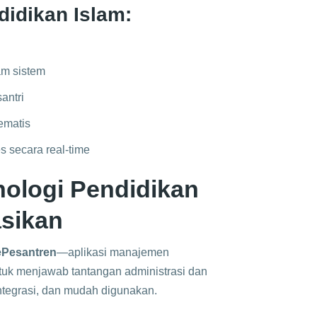
didikan Islam:
am sistem
santri
ematis
s secara real-time
nologi Pendidikan
sikan
ePesantren
—aplikasi manajemen
ntuk menjawab tantangan administrasi dan
integrasi, dan mudah digunakan.