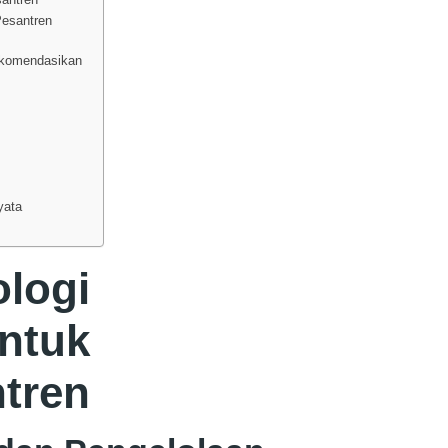
Pesantren
rekomendasikan
yata
logi
untuk
ntren