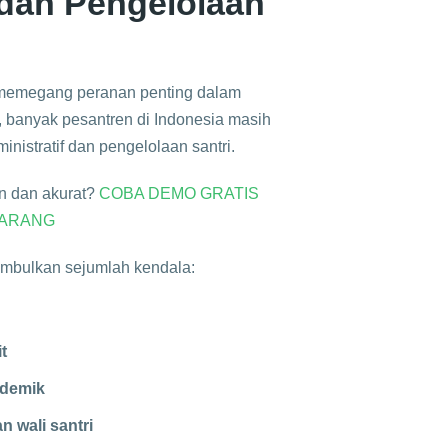
 dan Pengelolaan
 memegang peranan penting dalam
 banyak pesantren di Indonesia masih
istratif dan pengelolaan santri.
an dan akurat?
COBA DEMO GRATIS
KARANG
imbulkan sejumlah kendala:
t
ademik
n wali santri