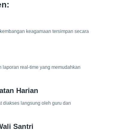
en:
n perkembangan keagamaan tersimpan secara
n laporan real-time yang memudahkan
atan Harian
at diakses langsung oleh guru dan
ali Santri