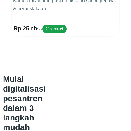
Kartu RFID terintegrasi untuk kartu santri, pegawai
& perpustakaan
Rp 25 rb
Cek paket
/pcs
Mulai
digitalisasi
pesantren
dalam 3
langkah
mudah