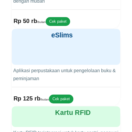
dengan mudah
Rp 50 rb
Cek paket
/bulan
eSlims
Aplikasi perpustakaan untuk pengelolaan buku &
peminjaman
Rp 125 rb
Cek paket
/bulan
Kartu RFID