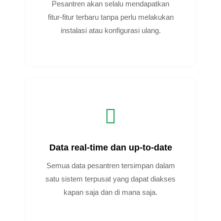
Pesantren akan selalu mendapatkan
fitur-fitur terbaru tanpa perlu melakukan
instalasi atau konfigurasi ulang.
Data real-time dan up-to-date
Semua data pesantren tersimpan dalam
satu sistem terpusat yang dapat diakses
kapan saja dan di mana saja.