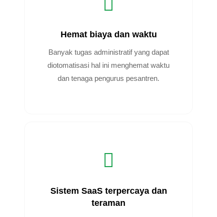
Hemat biaya dan waktu
Banyak tugas administratif yang dapat
diotomatisasi hal ini menghemat waktu
dan tenaga pengurus pesantren.
Sistem SaaS terpercaya dan
teraman