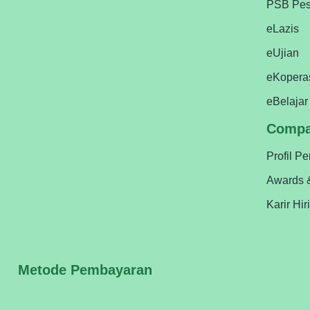
PSB Pes
eLazis
eUjian
eKopera
eBelajar
Comp
Profil P
Awards 
Karir Hir
Metode Pembayaran