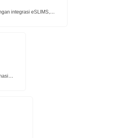
engan integrasi eSLIMS,…
onasi…