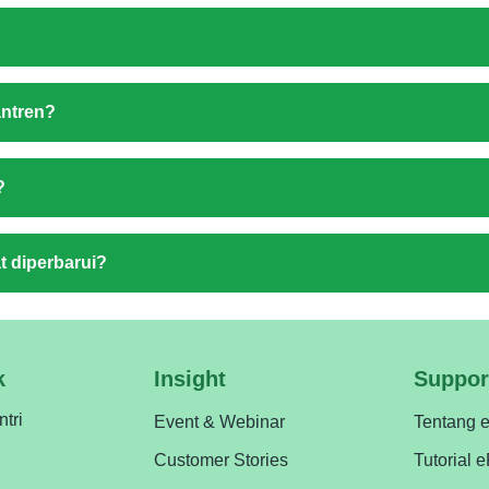
antren?
?
t diperbarui?
k
Insight
Suppor
ntri
Event & Webinar
Tentang 
Customer Stories
Tutorial 