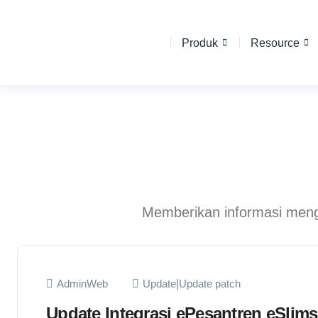
Produk
Resource
Memberikan informasi menge
AdminWeb
Update
|
Update patch
Update Integrasi ePesantren eSlims