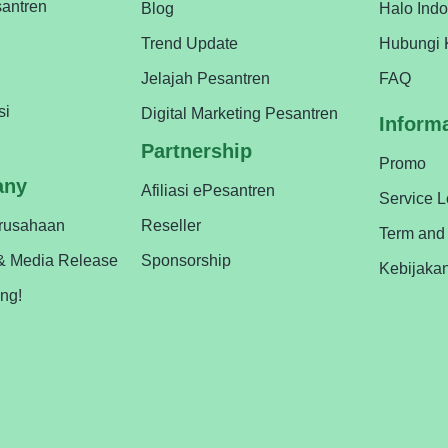
antren
Blog
Halo Ind
Trend Update
Hubungi 
Jelajah Pesantren
FAQ
si
Digital Marketing Pesantren
Inform
Partnership
Promo
any
Afiliasi ePesantren
Service 
erusahaan
Reseller
Term and
& Media Release
Sponsorship
Kebijaka
ing!