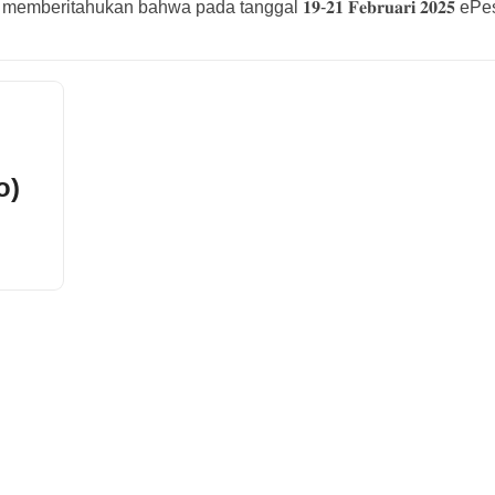
ritahukan bahwa pada tanggal 𝟏𝟗-𝟐𝟏 𝐅𝐞𝐛𝐫𝐮𝐚𝐫𝐢 𝟐𝟎𝟐𝟓 e
o)