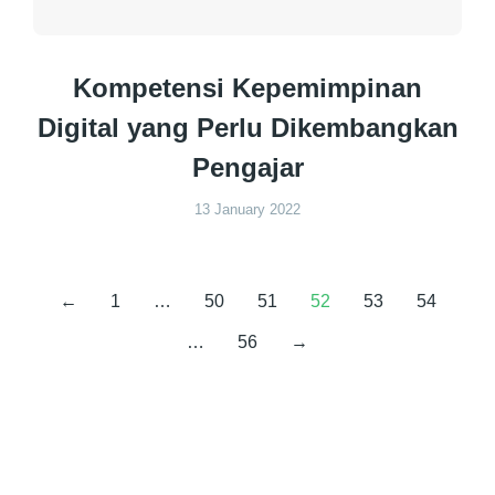
Kompetensi Kepemimpinan
Digital yang Perlu Dikembangkan
Pengajar
13 January 2022
←
1
…
50
51
52
53
54
…
56
→