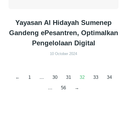
Yayasan Al Hidayah Sumenep
Gandeng ePesantren, Optimalkan
Pengelolaan Digital
10 October 2024
←
1
…
30
31
32
33
34
…
56
→