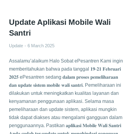
Update Aplikasi Mobile Wali
Santri
Update
6 March 2025
Assalamu’alaikum Halo Sobat ePesantren Kami ingin
memberitahukan bahwa pada tanggal 𝟏𝟗-𝟐𝟏 𝐅𝐞𝐛𝐫𝐮𝐚𝐫𝐢
𝟐𝟎𝟐𝟓 ePesantren sedang 𝐝𝐚𝐥𝐚𝐦 𝐩𝐫𝐨𝐬𝐞𝐬 𝐩𝐞𝐦𝐞𝐥𝐢𝐡𝐚𝐫𝐚𝐚𝐧
𝐝𝐚𝐧 𝐮𝐩𝐝𝐚𝐭𝐞 𝐬𝐢𝐬𝐭𝐞𝐦 𝐦𝐨𝐛𝐢𝐥𝐞 𝐰𝐚𝐥𝐢 𝐬𝐚𝐧𝐭𝐫𝐢. Pemeliharaan ini
dilakukan untuk meningkatkan kualitas layanan dan
kenyamanan penggunaan aplikasi. Selama masa
pemeliharaan dan update sistem, aplikasi mungkin
tidak dapat diakses atau mengalami gangguan dalam
penggunaannya. Pastikan 𝐚𝐩𝐥𝐢𝐤𝐚𝐬𝐢 𝐌𝐨𝐛𝐢𝐥𝐞 𝐖𝐚𝐥𝐢 𝐒𝐚𝐧𝐭𝐫𝐢
𝐀𝐧𝐝𝐚 𝐬𝐮𝐝𝐚𝐡 𝐭𝐞𝐫-𝐮𝐩𝐝𝐚𝐭𝐞 𝐮𝐧𝐭𝐮𝐤 𝐦𝐞𝐧𝐠𝐡𝐢𝐧𝐝𝐚𝐫𝐢 𝐠𝐚𝐧𝐠𝐠𝐮𝐚𝐧