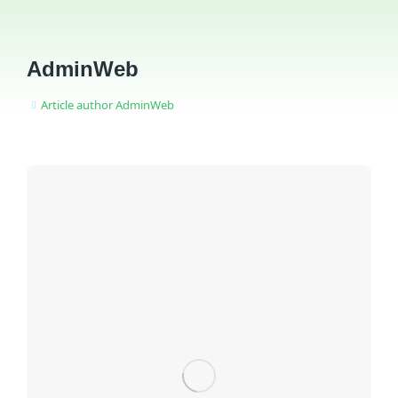
AdminWeb
Article author AdminWeb
You are here: