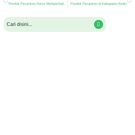
Pondok Pesantren Harus Memperhatikan 5T Pengelolaan Dana BOS/PIP
Pondok Pesantren di Kabupaten Kediri