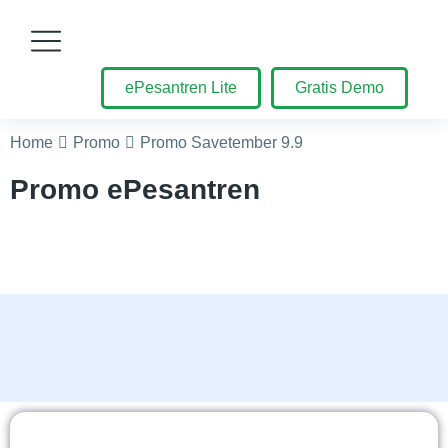
ePesantren Lite
Gratis Demo
You are here:
Home
Promo
Promo Savetember 9.9
Promo ePesantren