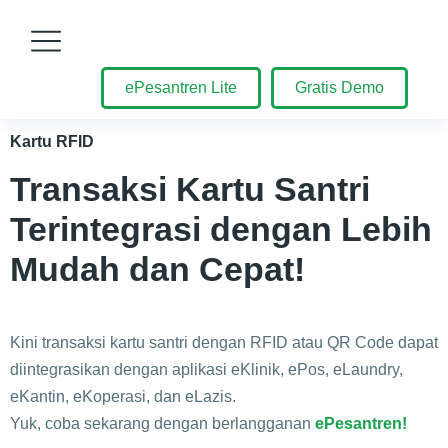
ePesantren Lite
Gratis Demo
Kartu RFID
Transaksi Kartu Santri
Terintegrasi dengan Lebih
Mudah dan Cepat!
Kini transaksi kartu santri dengan RFID atau QR Code dapat
diintegrasikan dengan aplikasi eKlinik, ePos, eLaundry,
eKantin, eKoperasi, dan eLazis.
Yuk, coba sekarang dengan berlangganan
ePesantren!