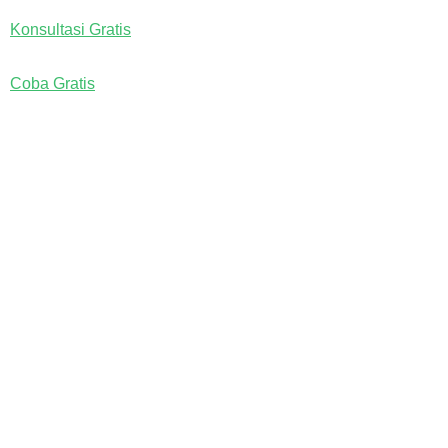
Konsultasi Gratis
Coba Gratis