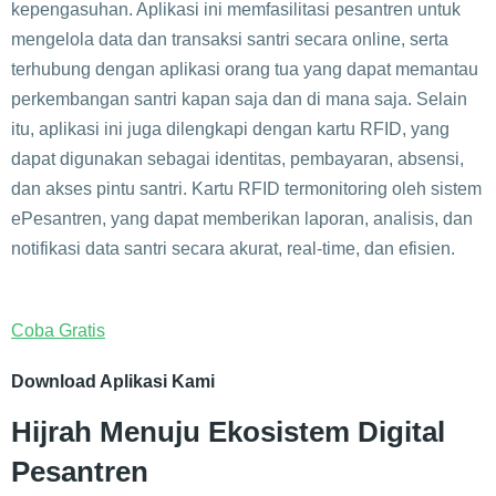
kepengasuhan. Aplikasi ini memfasilitasi pesantren untuk
mengelola data dan transaksi santri secara online, serta
terhubung dengan aplikasi orang tua yang dapat memantau
perkembangan santri kapan saja dan di mana saja. Selain
itu, aplikasi ini juga dilengkapi dengan kartu RFID, yang
dapat digunakan sebagai identitas, pembayaran, absensi,
dan akses pintu santri. Kartu RFID termonitoring oleh sistem
ePesantren, yang dapat memberikan laporan, analisis, dan
notifikasi data santri secara akurat, real-time, dan efisien.
Coba Gratis
Download Aplikasi Kami
Hijrah Menuju Ekosistem Digital
Pesantren