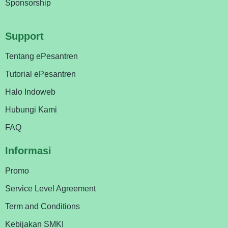
Sponsorship
Support
Tentang ePesantren
Tutorial ePesantren
Halo Indoweb
Hubungi Kami
FAQ
Informasi
Promo
Service Level Agreement
Term and Conditions
Kebijakan SMKI