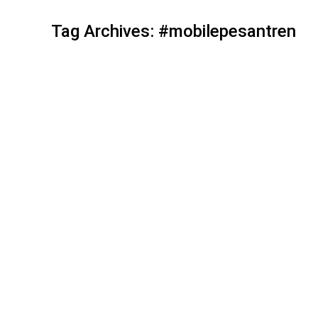
Tag Archives:
#mobilepesantren
Aplikasi Pesantren dengan Pen
Aplikasi Pesantren
By
AdminWeb
19 Septemb
Ratusan Pondok Pesantren Sudah Bertransformasi D
dengan menggunakan aplikasi pesantren dengan pe
membawa pembelajaran ke tingkat yang lebih mod
dalam mendigitalisasi proses belajar-mengajar se
DEMO SEKARANG Sistem Konvensional Tidak Lag
waktu, rawan kesalahan, dan sulit diakses dari j
tidak mendapatkan laporan yang akurat dan tepat 