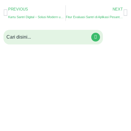
PREVIOUS
NEXT
Kartu Santri Digital – Solusi Modern untuk Administrasi Pondok Pesantren
Fitur Evaluasi Santri di Aplikasi Pesantren: Solusi Digital Modern untuk Lembaga