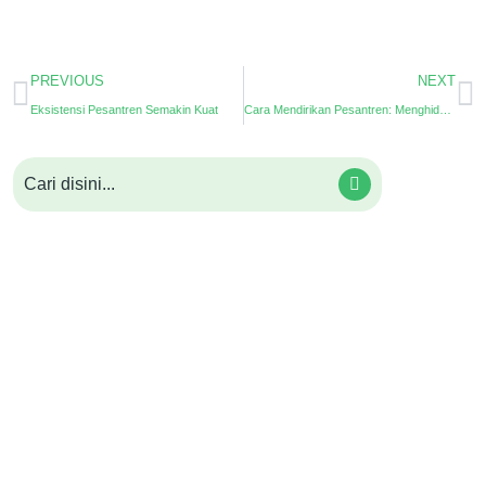
PREVIOUS
NEXT
Eksistensi Pesantren Semakin Kuat
Cara Mendirikan Pesantren: Menghidupkan Pusat Pendidikan Keislaman yang Berkelanjutan