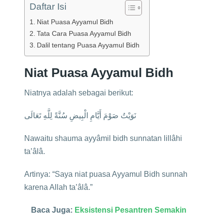
Daftar Isi
Niat Puasa Ayyamul Bidh
Tata Cara Puasa Ayyamul Bidh
Dalil tentang Puasa Ayyamul Bidh
Niat Puasa Ayyamul Bidh
Niatnya adalah sebagai berikut:
نَوَيْتُ صَوْمَ أَيَّامِ الْبِيضِ سُنَّةً لِلَّهِ تَعَالَى
Nawaitu shauma ayyâmil bidh sunnatan lillâhi
ta’âlâ.
Artinya: “Saya niat puasa Ayyamul Bidh sunnah
karena Allah ta’âlâ.”
Baca Juga:
Eksistensi Pesantren Semakin