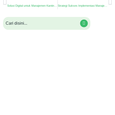
Solusi Digital untuk Manajemen Kantin yang Modern & Transparan
Strategi Sukses Implementasi Manajemen Pesantren untuk Tata Kelola Modern