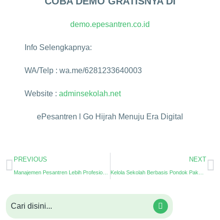
COBA DEMO GRATISNYA DI
demo.epesantren.co.id
Info Selengkapnya:
WA/Telp : wa.me/6281233640003
Website :
adminsekolah.net
ePesantren l Go Hijrah Menuju Era Digital
PREVIOUS
NEXT
Manajemen Pesantren Lebih Profesional dengan ePesantren
Kelola Sekolah Berbasis Pondok Pakai Sistem Informasi Pesantren