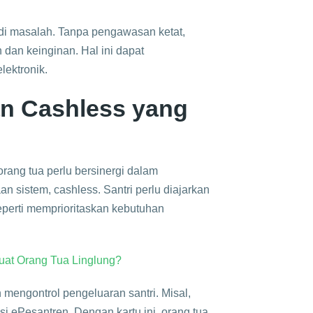
jadi masalah. Tanpa pengawasan ketat,
dan keinginan. Hal ini dapat
ektronik.
n Cashless yang
rang tua perlu bersinergi dalam
sistem, cashless. Santri perlu diajarkan
eperti memprioritaskan kebutuhan
uat Orang Tua Linglung?
 mengontrol pengeluaran santri. Misal,
i ePesantren. Dengan kartu ini, orang tua