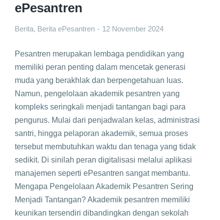
ePesantren
Berita
,
Berita ePesantren
12 November 2024
Pesantren merupakan lembaga pendidikan yang
memiliki peran penting dalam mencetak generasi
muda yang berakhlak dan berpengetahuan luas.
Namun, pengelolaan akademik pesantren yang
kompleks seringkali menjadi tantangan bagi para
pengurus. Mulai dari penjadwalan kelas, administrasi
santri, hingga pelaporan akademik, semua proses
tersebut membutuhkan waktu dan tenaga yang tidak
sedikit. Di sinilah peran digitalisasi melalui aplikasi
manajemen seperti ePesantren sangat membantu.
Mengapa Pengelolaan Akademik Pesantren Sering
Menjadi Tantangan? Akademik pesantren memiliki
keunikan tersendiri dibandingkan dengan sekolah