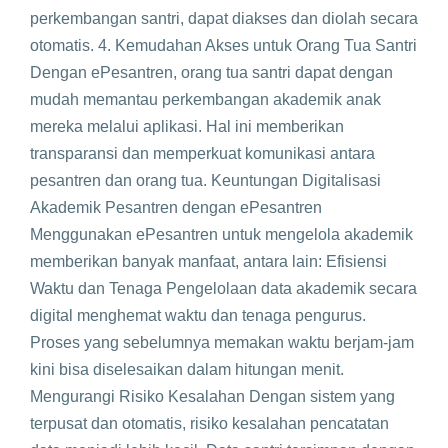
perkembangan santri, dapat diakses dan diolah secara
otomatis. 4. Kemudahan Akses untuk Orang Tua Santri
Dengan ePesantren, orang tua santri dapat dengan
mudah memantau perkembangan akademik anak
mereka melalui aplikasi. Hal ini memberikan
transparansi dan memperkuat komunikasi antara
pesantren dan orang tua. Keuntungan Digitalisasi
Akademik Pesantren dengan ePesantren
Menggunakan ePesantren untuk mengelola akademik
memberikan banyak manfaat, antara lain: Efisiensi
Waktu dan Tenaga Pengelolaan data akademik secara
digital menghemat waktu dan tenaga pengurus.
Proses yang sebelumnya memakan waktu berjam-jam
kini bisa diselesaikan dalam hitungan menit.
Mengurangi Risiko Kesalahan Dengan sistem yang
terpusat dan otomatis, risiko kesalahan pencatatan