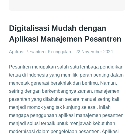
Digitalisasi Mudah dengan
Aplikasi Manajemen Pesantren
Aplikasi Pesantren
,
Keunggulan
22 November 2024
Pesantren merupakan salah satu lembaga pendidikan
tertua di Indonesia yang memiliki peran penting dalam
mencetak generasi berakhlak dan berilmu. Namun,
seiring dengan berkembangnya zaman, manajemen
pesantren yang dilakukan secara manual sering kali
menjadi momok yang tak kunjung selesai. Inilah
mengapa penggunaan aplikasi manajemen pesantren
menjadi solusi terbaik untuk menjawab kebutuhan
modernisasi dalam pengelolaan pesantren. Aplikasi