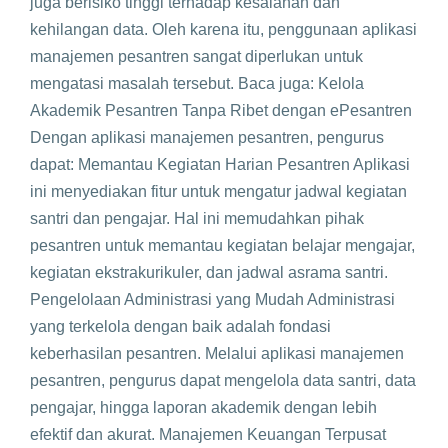
juga berisiko tinggi terhadap kesalahan dan
kehilangan data. Oleh karena itu, penggunaan aplikasi
manajemen pesantren sangat diperlukan untuk
mengatasi masalah tersebut. Baca juga: Kelola
Akademik Pesantren Tanpa Ribet dengan ePesantren
Dengan aplikasi manajemen pesantren, pengurus
dapat: Memantau Kegiatan Harian Pesantren Aplikasi
ini menyediakan fitur untuk mengatur jadwal kegiatan
santri dan pengajar. Hal ini memudahkan pihak
pesantren untuk memantau kegiatan belajar mengajar,
kegiatan ekstrakurikuler, dan jadwal asrama santri.
Pengelolaan Administrasi yang Mudah Administrasi
yang terkelola dengan baik adalah fondasi
keberhasilan pesantren. Melalui aplikasi manajemen
pesantren, pengurus dapat mengelola data santri, data
pengajar, hingga laporan akademik dengan lebih
efektif dan akurat. Manajemen Keuangan Terpusat