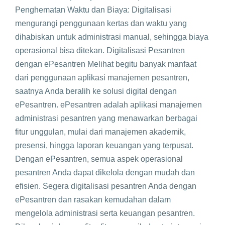
Penghematan Waktu dan Biaya: Digitalisasi
mengurangi penggunaan kertas dan waktu yang
dihabiskan untuk administrasi manual, sehingga biaya
operasional bisa ditekan. Digitalisasi Pesantren
dengan ePesantren Melihat begitu banyak manfaat
dari penggunaan aplikasi manajemen pesantren,
saatnya Anda beralih ke solusi digital dengan
ePesantren. ePesantren adalah aplikasi manajemen
administrasi pesantren yang menawarkan berbagai
fitur unggulan, mulai dari manajemen akademik,
presensi, hingga laporan keuangan yang terpusat.
Dengan ePesantren, semua aspek operasional
pesantren Anda dapat dikelola dengan mudah dan
efisien. Segera digitalisasi pesantren Anda dengan
ePesantren dan rasakan kemudahan dalam
mengelola administrasi serta keuangan pesantren.