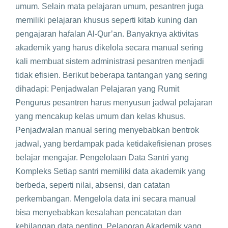
umum. Selain mata pelajaran umum, pesantren juga
memiliki pelajaran khusus seperti kitab kuning dan
pengajaran hafalan Al-Qur’an. Banyaknya aktivitas
akademik yang harus dikelola secara manual sering
kali membuat sistem administrasi pesantren menjadi
tidak efisien. Berikut beberapa tantangan yang sering
dihadapi: Penjadwalan Pelajaran yang Rumit
Pengurus pesantren harus menyusun jadwal pelajaran
yang mencakup kelas umum dan kelas khusus.
Penjadwalan manual sering menyebabkan bentrok
jadwal, yang berdampak pada ketidakefisienan proses
belajar mengajar. Pengelolaan Data Santri yang
Kompleks Setiap santri memiliki data akademik yang
berbeda, seperti nilai, absensi, dan catatan
perkembangan. Mengelola data ini secara manual
bisa menyebabkan kesalahan pencatatan dan
kehilangan data penting. Pelaporan Akademik yang