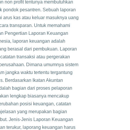
pun non profit tentunya membutuhkan
k pondok pesantren. Sebuah laporan
i arus kas atau keluar masuknya uang
secara transparan. Untuk memahami
ngan Pengertian Laporan Keuangan
esia, laporan keuangan adalah
ang berasal dari pembukuan. Laporan
catatan transaksi atau pergerakan
u perusahaan. Dimana umumnya sistem
am jangka waktu tertentu tergantung
s. Berdasarkan Ikatan Akuntan
adalah bagian dari proses pelaporan
akan lengkap biasanya mencakup
perubahan posisi keuangan, catatan
enjelasan yang merupakan bagian
sebut. Jenis-Jenis Laporan Keuangan
dan terukur, laporang keuangan harus