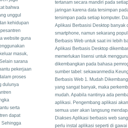
tertanam secara mandiri pada seti
kat bahwa
jaringan karena data tersimpan pada
yang unggul
tersimpan pada setiap komputer. Dat
 dan kehidupan
Aplikasi Berbasisi Desktop banyak
 pesantren
smartphone, namun sekarang popula
a website guna
Berbasis Web untuk saat ini lebih 
 menggunakan
Aplikasi Berbasis Desktop dikemb
 keluar masuk,
memerlukan lisensi untuk menggun
Selain sarana
dikembangkan pada bahasa pemrogr
bantu pekerjaan
sumber tabel: sekawanmedia Keun
 dalam proses
Berbasis Web 1. Mudah Dikemban
ng dulunya
yang sangat banyak, maka perkemba
antren
mudah. Apabila nantinya ada pemba
ngka
aplikasi. Pengembang aplikasi aka
antu serta
semua user akan langsung mendapat
tren dapat
Diakses Aplikasi berbasis web sang
f. Sehingga
perlu instal aplikasi seperti di ga