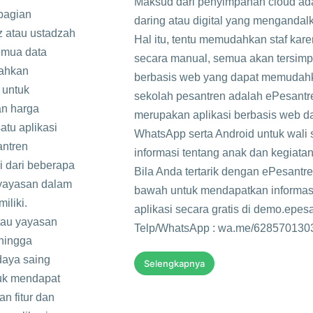
Maksud dari penyimpanan cloud ada
bagian
daring atau digital yang mengandalk
z atau ustadzah
Hal itu, tentu memudahkan staf kare
emua data
secara manual, semua akan tersimpa
dahkan
berbasis web yang dapat memudahk
 untuk
sekolah pesantren adalah ePesantr
an harga
merupakan aplikasi berbasis web da
atu aplikasi
WhatsApp serta Android untuk wali 
antren
informasi tentang anak dan kegiat
i dari beberapa
Bila Anda tertarik dengan ePesant
 yayasan dalam
bawah untuk mendapatkan informasi
iliki.
aplikasi secara gratis di demo.epes
tau yayasan
Telp/WhatsApp : wa.me/6285701303
hingga
daya saing
Selengkapnya
tuk mendapat
n fitur dan