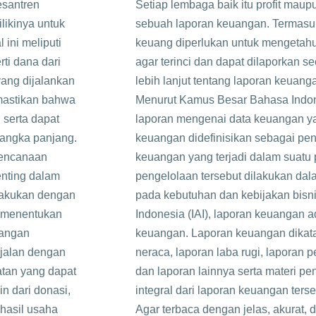
esantren
Setiap lembaga baik itu profit mau
ikinya untuk
sebuah laporan keuangan. Termasu
ini meliputi
keuang diperlukan untuk mengetahu
ti dana dari
agar terinci dan dapat dilaporkan 
yang dijalankan
lebih lanjut tentang laporan keua
emastikan bahwa
Menurut Kamus Besar Bahasa Indon
 serta dapat
laporan mengenai data keuangan y
jangka panjang.
keuangan didefinisikan sebagai pen
rencanaan
keuangan yang terjadi dalam suat
nting dalam
pengelolaan tersebut dilakukan dal
lakukan dengan
pada kebutuhan dan kebijakan bisni
 menentukan
Indonesia (IAI), laporan keuangan 
uangan
keuangan. Laporan keuangan dikat
rjalan dengan
neraca, laporan laba rugi, laporan 
tan yang dapat
dan laporan lainnya serta materi p
n dari donasi,
integral dari laporan keuangan ter
 hasil usaha
Agar terbaca dengan jelas, akurat, 