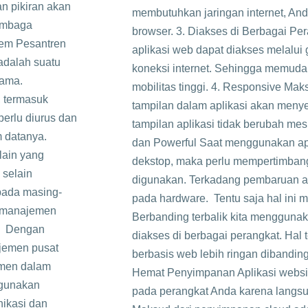
n pikiran akan
membutuhkan jaringan internet, And
lembaga
browser. 3. Diakses di Berbagai Per
tem Pesantren
aplikasi web dapat diakses melalui 
 adalah suatu
koneksi internet. Sehingga memud
sama.
mobilitas tinggi. 4. Responsive Mak
, termasuk
tampilan dalam aplikasi akan meny
perlu diurus dan
tampilan aplikasi tidak berubah me
m datanya.
dan Powerful Saat menggunakan apl
lain yang
dekstop, maka perlu mempertimbang
 selain
digunakan. Terkadang pembaruan 
pada masing-
pada hardware. Tentu saja hal ini m
n manajemen
Berbanding terbalik kita menggunak
n. Dengan
diakses di berbagai perangkat. Hal t
ajemen pusat
berbasis web lebih ringan dibanding
emen dalam
Hemat Penyimpanan Aplikasi websi
ggunakan
pada perangkat Anda karena langs
ikasi dan