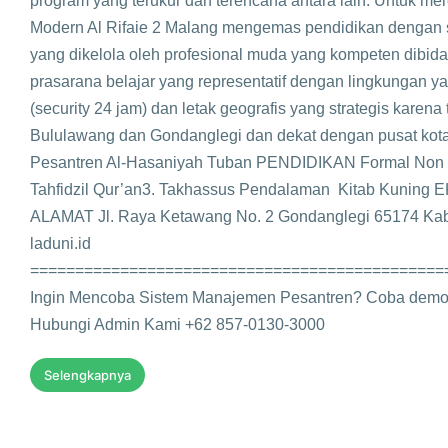
program yang terukur dan terencana antara lain: Untuk me
Modern Al Rifaie 2 Malang mengemas pendidikan dengan si
yang dikelola oleh profesional muda yang kompeten dibid
prasarana belajar yang representatif dengan lingkungan yan
(security 24 jam) dan letak geografis yang strategis karena
Bululawang dan Gondanglegi dan dekat dengan pusat kot
Pesantren Al-Hasaniyah Tuban PENDIDIKAN Formal Non F
Tahfidzil Qur’an3. Takhassus Pendalaman Kitab Kuni
ALAMAT Jl. Raya Ketawang No. 2 Gondanglegi 65174 Kab
laduni.id
==============================================
Ingin Mencoba Sistem Manajemen Pesantren? Coba demo 
Hubungi Admin Kami +62 857-0130-3000
Selengkapnya