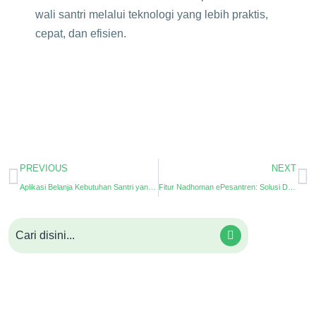
wali santri melalui teknologi yang lebih praktis,
cepat, dan efisien.
PREVIOUS
NEXT
Aplikasi Belanja Kebutuhan Santri yang Praktis, Cepat, dan Terintegrasi
Fitur Nadhoman ePesantren: Solusi Digital untuk Hafalan, Setoran, dan Penilaian Santri