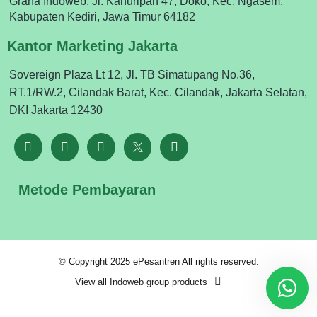
Graha Indoweb, Jl. Kahuripan 47, Doko, Kec. Ngasem,
Kabupaten Kediri, Jawa Timur 64182
Kantor Marketing Jakarta
Sovereign Plaza Lt 12, Jl. TB Simatupang No.36,
RT.1/RW.2, Cilandak Barat, Kec. Cilandak, Jakarta Selatan,
DKI Jakarta 12430
Metode Pembayaran
© Copyright 2025 ePesantren All rights reserved.
View all Indoweb group products