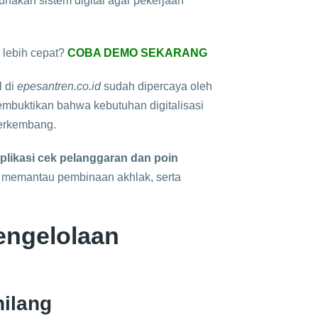
gunakan sistem digital agar pekerjaan
 lebih cepat?
COBA DEMO SEKARANG
l di
epesantren.co.id
sudah dipercaya oleh
membuktikan bahwa kebutuhan digitalisasi
berkembang.
plikasi cek pelanggaran dan poin
n, memantau pembinaan akhlak, serta
ngelolaan
hilang