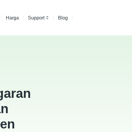
Harga
Support
Blog
garan
an
ren