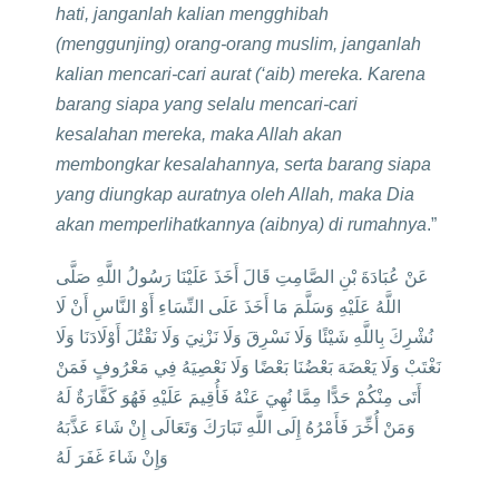
hati, janganlah kalian mengghibah
(menggunjing) orang-orang muslim, janganlah
kalian mencari-cari aurat (‘aib) mereka. Karena
barang siapa yang selalu mencari-cari
kesalahan mereka, maka Allah akan
membongkar kesalahannya, serta barang siapa
yang diungkap auratnya oleh Allah, maka Dia
akan memperlihatkannya (aibnya) di rumahnya
.”
عَنْ عُبَادَةَ بْنِ الصَّامِتِ قَالَ أَخَذَ عَلَيْنَا رَسُولُ اللَّهِ صَلَّى
اللَّهُ عَلَيْهِ وَسَلَّمَ مَا أَخَذَ عَلَى النِّسَاءِ أَوْ النَّاسِ أَنْ لَا
نُشْرِكَ بِاللَّهِ شَيْئًا وَلَا نَسْرِقَ وَلَا نَزْنِيَ وَلَا نَقْتُلَ أَوْلَادَنَا وَلَا
نَغْتَبْ وَلَا يَعْضَهَ بَعْضُنَا بَعْضًا وَلَا نَعْصِيَهُ فِي مَعْرُوفٍ فَمَنْ
أَتَى مِنْكُمْ حَدًّا مِمَّا نُهِيَ عَنْهُ فَأُقِيمَ عَلَيْهِ فَهُوَ كَفَّارَةٌ لَهُ
وَمَنْ أُخِّرَ فَأَمْرُهُ إِلَى اللَّهِ تَبَارَكَ وَتَعَالَى إِنْ شَاءَ عَذَّبَهُ
وَإِنْ شَاءَ غَفَرَ لَهُ