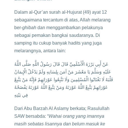
Dalam al-Qur’an surah al-Hujurat (49) ayat 12
sebagaimana tercantum di atas, Allah melarang
ber-
ghibah
dan menggambarkan pelakunya
sebagai pemakan bangkai saudaranya. Di
samping itu cukup banyak hadits yang juga
melarangnya, antara lain:
عَنْ أَبِي بَرْزَةَ الْأَسْلَمِيِّ قَالَ قَالَ رَسُولُ اللَّهِ صَلَّى اللَّهُ
عَلَيْهِ وَسَلَّمَ يَا مَعْشَرَ مَنْ آمَنَ بِلِسَانِهِ وَلَمْ يَدْخُلْ الْإِيمَانُ
قَلْبَهُ لَا تَغْتَابُوا الْمُسْلِمِينَ وَلَا تَتَّبِعُوا عَوْرَاتِهِمْ فَإِنَّهُ مَنْ يَتَّبِعْ
عَوْرَاتِهِمْ يَتَّبِعْ اللَّهُ عَوْرَتَهُ وَمَنْ يَتَّبِعْ اللَّهُ عَوْرَتَهُ يَفْضَحْهُ
فِي بَيْتِهِ
Dari Abu Barzah Al Aslamy berkata; Rasulullah
SAW bersabda: “
Wahai orang yang imannya
masih sebatas lisannya dan belum masuk ke