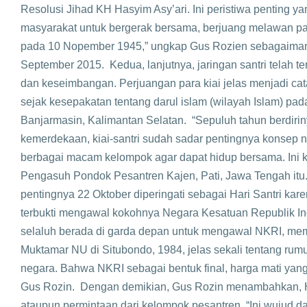
Resolusi Jihad KH Hasyim Asy’ari. Ini peristiwa penting 
masyarakat untuk bergerak bersama, berjuang melawan pa
pada 10 Nopember 1945,” ungkap Gus Rozien sebagaimana
September 2015. Kedua, lanjutnya, jaringan santri telah t
dan keseimbangan. Perjuangan para kiai jelas menjadi cat
sejak kesepakatan tentang darul islam (wilayah Islam) pa
Banjarmasin, Kalimantan Selatan. “Sepuluh tahun berdir
kemerdekaan, kiai-santri sudah sadar pentingnya konsep 
berbagai macam kelompok agar dapat hidup bersama. Ini k
Pengasuh Pondok Pesantren Kajen, Pati, Jawa Tengah itu
pentingnya 22 Oktober diperingati sebagai Hari Santri kare
terbukti mengawal kokohnya Negara Kesatuan Republik Ind
selaluh berada di garda depan untuk mengawal NKRI, me
Muktamar NU di Situbondo, 1984, jelas sekali tentang rum
negara. Bahwa NKRI sebagai bentuk final, harga mati yang 
Gus Rozin. Dengan demikian, Gus Rozin menambahkan, Har
ataupun permintaan dari kelompok pesantren. “Ini wujud d