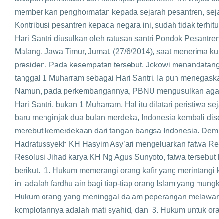
memberikan penghormatan kepada sejarah pesantren, sejar
Kontribusi pesantren kepada negara ini, sudah tidak terhit
Hari Santri diusulkan oleh ratusan santri Pondok Pesantr
Malang, Jawa Timur, Jumat, (27/6/2014), saat menerima k
presiden. Pada kesempatan tersebut, Jokowi menandatan
tanggal 1 Muharram sebagai Hari Santri. Ia pun menega
Namun, pada perkembangannya, PBNU mengusulkan agar 2
Hari Santri, bukan 1 Muharram. Hal itu dilatari peristiwa s
baru menginjak dua bulan merdeka, Indonesia kembali di
merebut kemerdekaan dari tangan bangsa Indonesia. De
Hadratussyekh KH Hasyim Asy’ari mengeluarkan fatwa Reso
Resolusi Jihad karya KH Ng Agus Sunyoto, fatwa tersebut be
berikut. 1. Hukum memerangi orang kafir yang merintangi
ini adalah fardhu ain bagi tiap-tiap orang Islam yang mungk
Hukum orang yang meninggal dalam peperangan melawan 
komplotannya adalah mati syahid, dan 3. Hukum untuk or