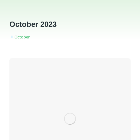
October 2023
October
You are here: