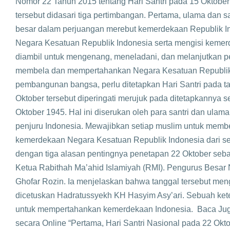
Nomor 22 Tahun 2015 tentang Hari Santri pada 15 Oktobe
tersebut didasari tiga pertimbangan. Pertama, ulama dan s
besar dalam perjuangan merebut kemerdekaan Republik 
Negara Kesatuan Republik Indonesia serta mengisi kemer
diambil untuk mengenang, meneladani, dan melanjutkan p
membela dan mempertahankan Negara Kesatuan Republik I
pembangunan bangsa, perlu ditetapkan Hari Santri pada ta
Oktober tersebut diperingati merujuk pada ditetapkannya s
Oktober 1945. Hal ini diserukan oleh para santri dan ulam
penjuru Indonesia. Mewajibkan setiap muslim untuk memb
kemerdekaan Negara Kesatuan Republik Indonesia dari ser
dengan tiga alasan pentingnya penetapan 22 Oktober seba
Ketua Rabithah Ma’ahid Islamiyah (RMI). Pengurus Besa
Ghofar Rozin. Ia menjelaskan bahwa tanggal tersebut men
dicetuskan Hadratussyekh KH Hasyim Asy’ari. Sebuah k
untuk mempertahankan kemerdekaan Indonesia. Baca Juga:
secara Online “Pertama, Hari Santri Nasional pada 22 Okto