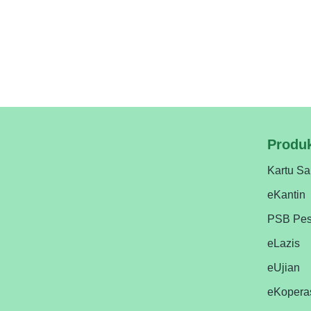
Jangan sampai pondok pesantren Anda tertinggal 
kebutuhan pesantren Anda
Produ
Kartu Sa
eKantin
PSB Pes
eLazis
eUjian
eKopera