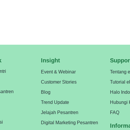
di gempuran era modern ini. Digitalisasikan pesantren Anda d
k
Insight
Suppor
ntri
Event & Webinar
Tentang 
Customer Stories
Tutorial 
antren
Blog
Halo Ind
Trend Update
Hubungi 
Jelajah Pesantren
FAQ
si
Digital Marketing Pesantren
Inform