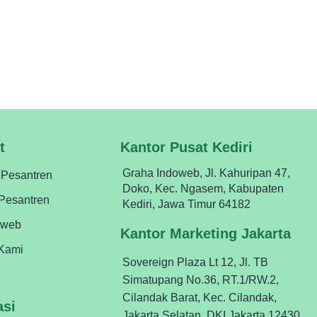
engan ePesantren, satu aplikasi untuk semua
t
Kantor Pusat Kediri
Graha Indoweb, Jl. Kahuripan 47,
ePesantren
Doko, Kec. Ngasem, Kabupaten
ePesantren
Kediri, Jawa Timur 64182
oweb
Kantor Marketing Jakarta
Kami
Sovereign Plaza Lt 12, Jl. TB
Simatupang No.36, RT.1/RW.2,
Cilandak Barat, Kec. Cilandak,
asi
Jakarta Selatan, DKI Jakarta 12430