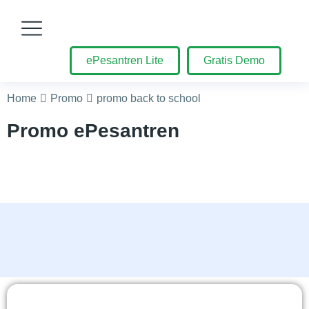
ePesantren Lite
Gratis Demo
You are here:
Home
Promo
promo back to school
Promo ePesantren