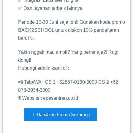
✅ Integrasi Ekosistem Digital
✅ Dan layanan terbaik lainnya
Periode 10-30 Juni saja loh!! Gunakan kode promo
BACK2SCHOOL untuk diskon 10% pendaftaran
baru! 🥳
Yakin nggak mau ambil? Yang bener aje?! Rugi
dong!!
Hubungi admin kami di :
📲 Telp/WA : CS 1 +62857-0130-3000 CS 2 +62
878-3034-3000
🌐 Website : epesantren.co.id
Dapatkan Promo Sekarang