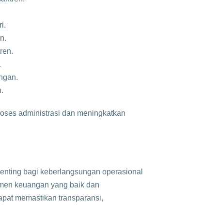
.​
.​
ren.
.
ngan.
​
roses administrasi dan meningkatkan
penting bagi keberlangsungan operasional
men keuangan yang baik dan
apat memastikan transparansi,