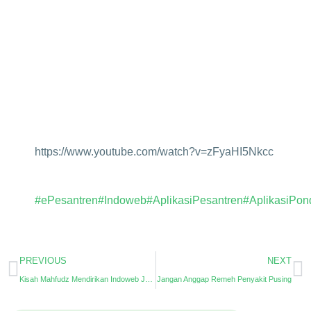
https://www.youtube.com/watch?v=zFyaHI5Nkcc
#ePesantren
#Indoweb
#AplikasiPesantren
#AplikasiPon
PREVIOUS
NEXT
Kisah Mahfudz Mendirikan Indoweb Jasa Pembuatan Aplikasi Berbasis Dekstop
Jangan Anggap Remeh Penyakit Pusing