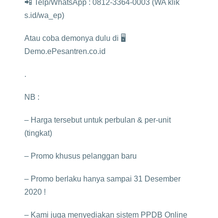
📲 Telp/WhatsApp : 0812-3364-0003 (WA klik
s.id/wa_ep)
Atau coba demonya dulu di 🖥️
Demo.ePesantren.co.id
.
NB :
– Harga tersebut untuk perbulan & per-unit
(tingkat)
– Promo khusus pelanggan baru
– Promo berlaku hanya sampai 31 Desember
2020 !
– Kami juga menyediakan sistem PPDB Online