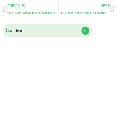
PREVIOUS
NEXT
Kartu Santri Digital: Inovasi Administrasi Pesantren yang Efisien dan Aman
Fitur Donasi untuk Pondok Pesantren Berbasis Digital: Maksimalkan Amal Jariyah di Bulan Ramadhan