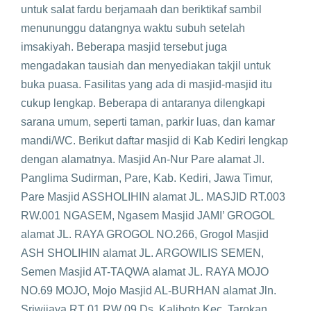
untuk salat fardu berjamaah dan beriktikaf sambil
menununggu datangnya waktu subuh setelah
imsakiyah. Beberapa masjid tersebut juga
mengadakan tausiah dan menyediakan takjil untuk
buka puasa. Fasilitas yang ada di masjid-masjid itu
cukup lengkap. Beberapa di antaranya dilengkapi
sarana umum, seperti taman, parkir luas, dan kamar
mandi/WC. Berikut daftar masjid di Kab Kediri lengkap
dengan alamatnya. Masjid An-Nur Pare alamat Jl.
Panglima Sudirman, Pare, Kab. Kediri, Jawa Timur,
Pare Masjid ASSHOLIHIN alamat JL. MASJID RT.003
RW.001 NGASEM, Ngasem Masjid JAMI’ GROGOL
alamat JL. RAYA GROGOL NO.266, Grogol Masjid
ASH SHOLIHIN alamat JL. ARGOWILIS SEMEN,
Semen Masjid AT-TAQWA alamat JL. RAYA MOJO
NO.69 MOJO, Mojo Masjid AL-BURHAN alamat Jln.
Sriwijaya RT 01 RW 09 Ds. Kaliboto Kec. Tarokan