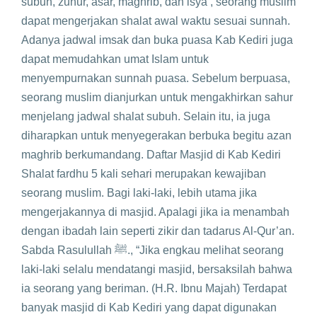
subuh, zuhur, asar, maghrib, dan isya’, seorang muslim
dapat mengerjakan shalat awal waktu sesuai sunnah.
Adanya jadwal imsak dan buka puasa Kab Kediri juga
dapat memudahkan umat Islam untuk
menyempurnakan sunnah puasa. Sebelum berpuasa,
seorang muslim dianjurkan untuk mengakhirkan sahur
menjelang jadwal shalat subuh. Selain itu, ia juga
diharapkan untuk menyegerakan berbuka begitu azan
maghrib berkumandang. Daftar Masjid di Kab Kediri
Shalat fardhu 5 kali sehari merupakan kewajiban
seorang muslim. Bagi laki-laki, lebih utama jika
mengerjakannya di masjid. Apalagi jika ia menambah
dengan ibadah lain seperti zikir dan tadarus Al-Qur’an.
Sabda Rasulullah ﷺ., “Jika engkau melihat seorang
laki-laki selalu mendatangi masjid, bersaksilah bahwa
ia seorang yang beriman. (H.R. Ibnu Majah) Terdapat
banyak masjid di Kab Kediri yang dapat digunakan