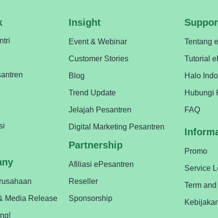
k
Insight
Suppor
ntri
Event & Webinar
Tentang 
Customer Stories
Tutorial 
antren
Blog
Halo Ind
Trend Update
Hubungi 
Jelajah Pesantren
FAQ
si
Digital Marketing Pesantren
Inform
Partnership
Promo
any
Afiliasi ePesantren
Service 
erusahaan
Reseller
Term and
& Media Release
Sponsorship
Kebijaka
ing!