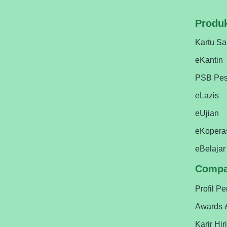
Produ
Kartu Sa
eKantin
PSB Pes
eLazis
eUjian
eKopera
eBelajar
Comp
Profil P
Awards 
Karir Hir