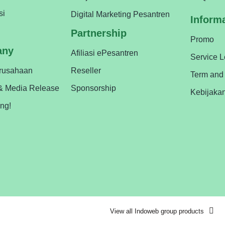
si
Digital Marketing Pesantren
Inform
Partnership
Promo
any
Afiliasi ePesantren
Service 
erusahaan
Reseller
Term and
& Media Release
Sponsorship
Kebijaka
ing!
View all Indoweb group products