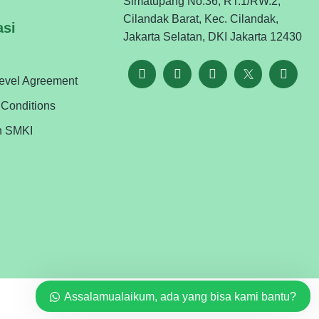
Simatupang No.36, RT.1/RW.2,
Cilandak Barat, Kec. Cilandak,
asi
Jakarta Selatan, DKI Jakarta 12430
Level Agreement
 Conditions
n SMKI
Assalamualaikum, ada yang bisa kami bantu?