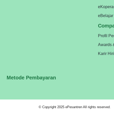
eKopera
eBelajar
Comp
Profil P
Awards 
Karir Hir
Metode Pembayaran
© Copyright 2025 ePesantren All rights reserved.