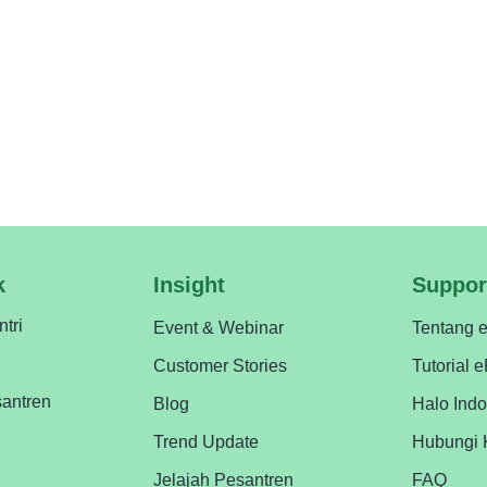
a fitur kirim pengumuman yang memudahkan penyampaian inform
ntren! Jadi, masih ragu untuk menggunakan epesantren untuk
 GRATIS, loh. DEMO GRATIS Jangan sampai pondok pesantrenm
tren.
k
Insight
Suppor
ntri
Event & Webinar
Tentang 
Customer Stories
Tutorial 
antren
Blog
Halo Ind
Trend Update
Hubungi 
Jelajah Pesantren
FAQ