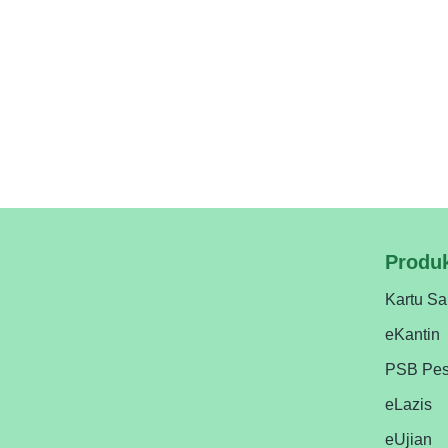
kamar santri, laporan tahfidz, nadhoman, hingg
yang lebih modern dan profesional dengan ePesa
lembaga? Coba demo aplikasinya sekarang yuk.
sistem administrasi pondok Anda dengan ePesan
Produ
Kartu Sa
eKantin
PSB Pes
eLazis
eUjian