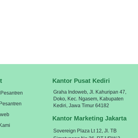
asi. Mari bersama menuju era baru pesantren
 memudahkan proses administrasi kesantrian
u tertinggal oleh pondok yang lain. Modernkan
t
Kantor Pusat Kediri
Graha Indoweb, Jl. Kahuripan 47,
ePesantren
Doko, Kec. Ngasem, Kabupaten
ePesantren
Kediri, Jawa Timur 64182
oweb
Kantor Marketing Jakarta
Kami
Sovereign Plaza Lt 12, Jl. TB