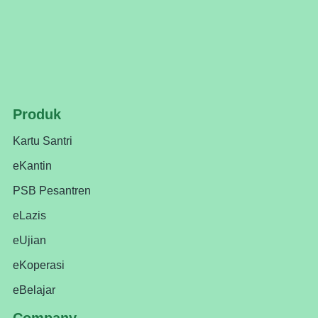
Produk
Kartu Santri
eKantin
PSB Pesantren
eLazis
eUjian
eKoperasi
eBelajar
Company