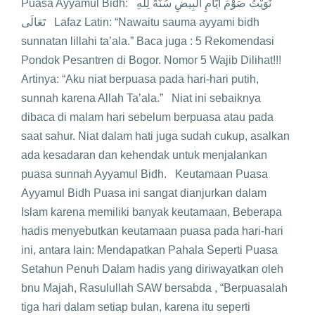
Puasa Ayyamul Bidh: نَوَيْتُ صَوْمَ أَيَّامِ الْبِيضِ سُنَّةً لِلَّهِ
تَعَالَى Lafaz Latin: “Nawaitu sauma ayyami bidh
sunnatan lillahi ta’ala.” Baca juga : 5 Rekomendasi
Pondok Pesantren di Bogor. Nomor 5 Wajib Dilihat!!!
Artinya: “Aku niat berpuasa pada hari-hari putih,
sunnah karena Allah Ta’ala.” Niat ini sebaiknya
dibaca di malam hari sebelum berpuasa atau pada
saat sahur. Niat dalam hati juga sudah cukup, asalkan
ada kesadaran dan kehendak untuk menjalankan
puasa sunnah Ayyamul Bidh. Keutamaan Puasa
Ayyamul Bidh Puasa ini sangat dianjurkan dalam
Islam karena memiliki banyak keutamaan, Beberapa
hadis menyebutkan keutamaan puasa pada hari-hari
ini, antara lain: Mendapatkan Pahala Seperti Puasa
Setahun Penuh Dalam hadis yang diriwayatkan oleh
bnu Majah, Rasulullah SAW bersabda , “Berpuasalah
tiga hari dalam setiap bulan, karena itu seperti