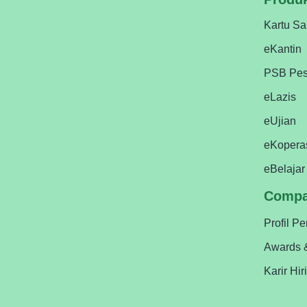
Kartu Sa
eKantin
PSB Pes
eLazis
eUjian
eKopera
eBelajar
Comp
Profil P
Awards 
Karir Hir