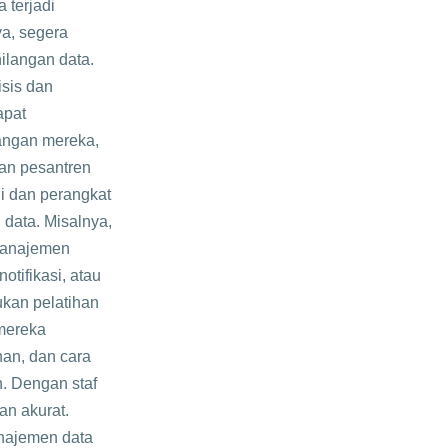
 terjadi
ya, segera
ilangan data.
isis dan
apat
bangan mereka,
an pesantren
gi dan perangkat
data. Misalnya,
manajemen
tifikasi, atau
ukan pelatihan
 mereka
an, dan cara
. Dengan staf
an akurat.
anajemen data