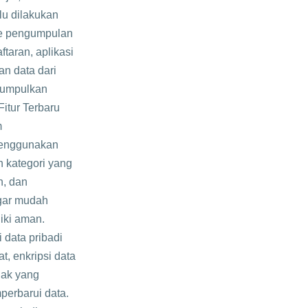
lu dilakukan
de pengumpulan
taran, aplikasi
an data dari
ikumpulkan
itur Terbaru
m
menggunakan
 kategori yang
n, dan
agar mudah
iki aman.
 data pribadi
t, enkripsi data
hak yang
erbarui data.