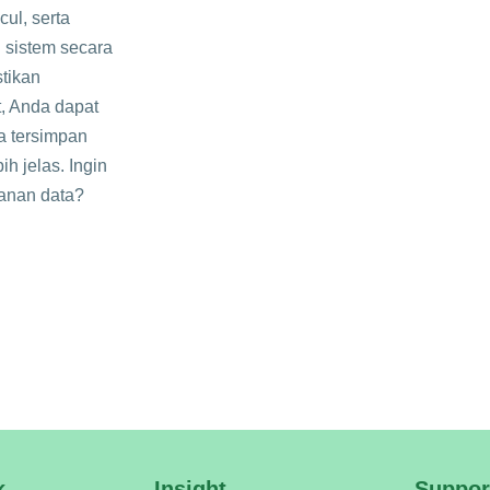
ul, serta
n sistem secara
tikan
t, Anda dapat
 tersimpan
 jelas. Ingin
panan data?
k
Insight
Suppor