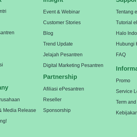
ntri
Event & Webinar
Tentang 
Customer Stories
Tutorial 
antren
Blog
Halo Ind
Trend Update
Hubungi 
Jelajah Pesantren
FAQ
si
Digital Marketing Pesantren
Inform
Partnership
Promo
any
Afiliasi ePesantren
Service 
erusahaan
Reseller
Term and
& Media Release
Sponsorship
Kebijaka
ing!