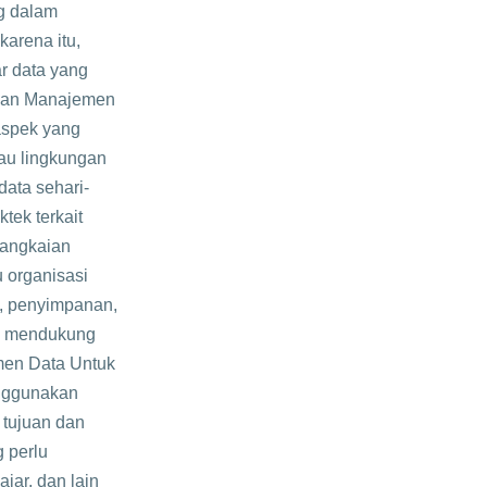
g dalam
arena itu,
r data yang
rtian Manajemen
aspek yang
tau lingkungan
data sehari-
ktek terkait
rangkaian
 organisasi
n, penyimpanan,
an mendukung
men Data Untuk
nggunakan
 tujuan dan
g perlu
jar, dan lain