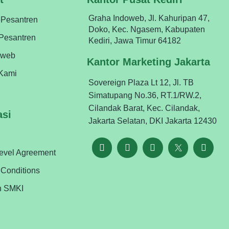
Graha Indoweb, Jl. Kahuripan 47,
ePesantren
Doko, Kec. Ngasem, Kabupaten
ePesantren
Kediri, Jawa Timur 64182
oweb
Kantor Marketing Jakarta
Kami
Sovereign Plaza Lt 12, Jl. TB
Simatupang No.36, RT.1/RW.2,
Cilandak Barat, Kec. Cilandak,
asi
Jakarta Selatan, DKI Jakarta 12430
Level Agreement
 Conditions
n SMKI