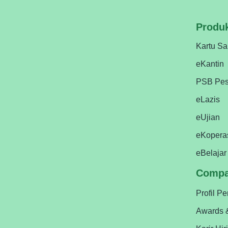
Produ
Kartu Sa
eKantin
PSB Pes
eLazis
eUjian
eKopera
eBelajar
Comp
Profil P
Awards 