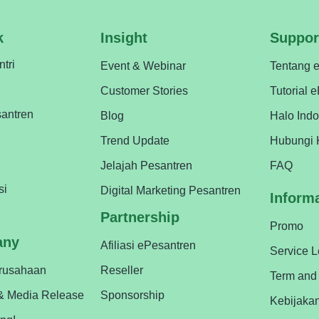
k
Insight
Suppor
ntri
Event & Webinar
Tentang 
Customer Stories
Tutorial 
antren
Blog
Halo Ind
Trend Update
Hubungi 
Jelajah Pesantren
FAQ
si
Digital Marketing Pesantren
Inform
Partnership
Promo
any
Afiliasi ePesantren
Service 
erusahaan
Reseller
Term and
& Media Release
Sponsorship
Kebijaka