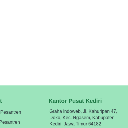
s pesantren bisa dipantau dalam satu aplikasi.
an aplikasi dirancang sederhana dan mudah
inistrasi santri. Dengan semua manfaat ini,
en Peluncuran ePesantren di App Store untuk iOS
 pesantren dapat mengelola berbagai aktivitas
k menjadi bagian dari pesantren modern
load ePesantren Presensi Pegawai Yuk,
t
Kantor Pusat Kediri
Graha Indoweb, Jl. Kahuripan 47,
ePesantren
Doko, Kec. Ngasem, Kabupaten
ePesantren
Kediri, Jawa Timur 64182