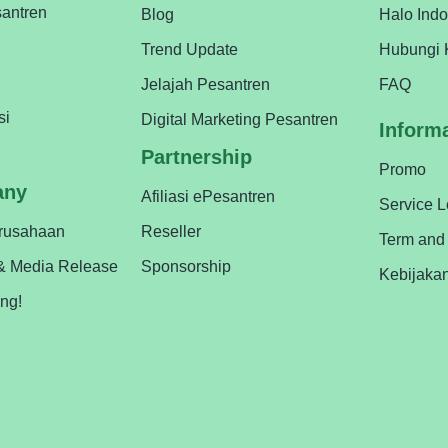
antren
Blog
Halo Ind
Trend Update
Hubungi 
Jelajah Pesantren
FAQ
si
Digital Marketing Pesantren
Inform
Partnership
Promo
any
Afiliasi ePesantren
Service 
erusahaan
Reseller
Term and
& Media Release
Sponsorship
Kebijaka
ing!