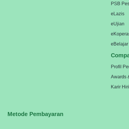
PSB Pes
eLazis
eUjian
eKopera
eBelajar
Comp
Profil P
Awards 
Karir Hir
Metode Pembayaran