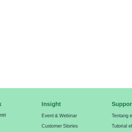
a banyak manfaat, antara lain: Lebih Praktis: Semua aktivita
ng diterima tanpa perlu menunggu lama. User Friendly: Tampil
tem keamanan canggih menjaga seluruh data akademik dan adm
n, dan profesional. Saatnya Beralih ke Digital dengan ePesantr
isasi pesantren. Dengan aplikasi ini, wali santri dan pegawai
angsung dari iPhone mereka. Jangan lewatkan kesempatan untu
lui link berikut: 📲 Download ePesantren Wali Santri 📲 Down
 pengelolaan pesantren Anda bersama ePesantren!
k
Insight
Suppor
ntri
Event & Webinar
Tentang 
Customer Stories
Tutorial 