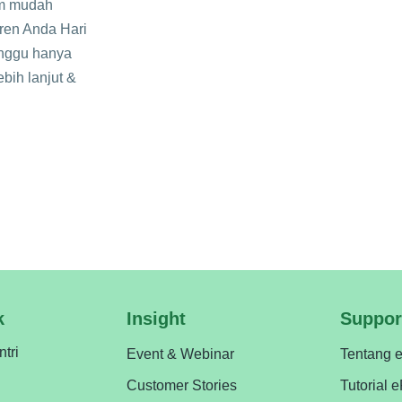
rm mudah
tren Anda Hari
anggu hanya
ebih lanjut &
k
Insight
Suppor
ntri
Event & Webinar
Tentang 
Customer Stories
Tutorial 