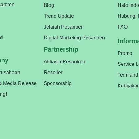
antren
Blog
Halo Ind
Trend Update
Hubungi 
Jelajah Pesantren
FAQ
si
Digital Marketing Pesantren
Inform
Partnership
Promo
any
Afiliasi ePesantren
Service 
erusahaan
Reseller
Term and
& Media Release
Sponsorship
Kebijaka
ing!