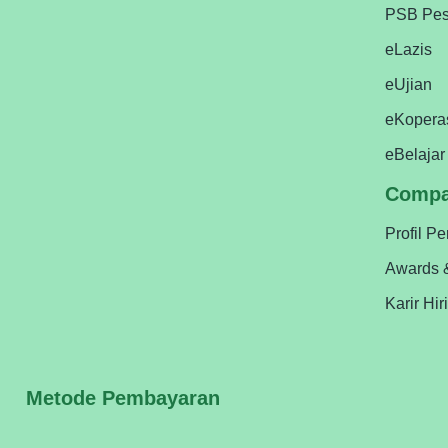
PSB Pes
eLazis
eUjian
eKopera
eBelajar
Comp
Profil P
Awards 
Karir Hir
Metode Pembayaran