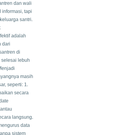
antren dan wali
informasi, tapi
eluarga santri.
k
ektif adalah
 dari
antren di
 selesai lebuh
enjadi
ayangnya masih
, seperti: 1.
paikan secara
date
mantau
ecara langsung.
mengurus data
tanpa sistem