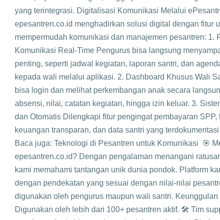
yang terintegrasi. Digitalisasi Komunikasi Melalui ePesant
epesantren.co.id menghadirkan solusi digital dengan fitur
mempermudah komunikasi dan manajemen pesantren: 1. F
Komunikasi Real-Time Pengurus bisa langsung menyampa
penting, seperti jadwal kegiatan, laporan santri, dan agen
kepada wali melalui aplikasi. 2. Dashboard Khusus Wali Sa
bisa login dan melihat perkembangan anak secara langsu
absensi, nilai, catatan kegiatan, hingga izin keluar. 3. Sist
dan Otomatis Dilengkapi fitur pengingat pembayaran SPP, 
keuangan transparan, dan data santri yang terdokumentasi
Baca juga: Teknologi di Pesantren untuk Komunikasi 🎯 
epesantren.co.id? Dengan pengalaman menangani ratusan
kami memahami tantangan unik dunia pondok. Platform ka
dengan pendekatan yang sesuai dengan nilai-nilai pesant
digunakan oleh pengurus maupun wali santri. Keunggulan 
Digunakan oleh lebih dari 100+ pesantren aktif. 🛠️ Tim sup