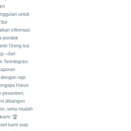
ren
 unggulan untuk
itur
ikan informasi
da pondok
ntri Orang tua
ng—dari
em Terintegrasi
laporan
 dengan rapi.
Mengapa Harus
 pesantren,
mi dibangun
ren, serta mudah
kami: 🏆
port kami siap