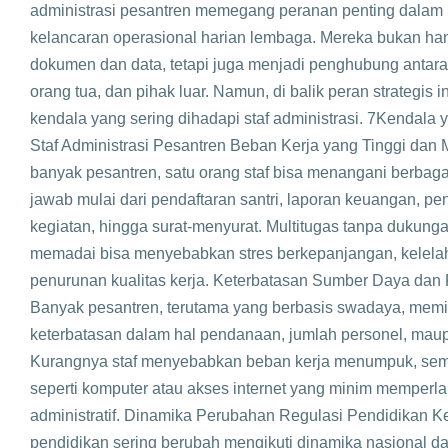
administrasi pesantren memegang peranan penting dalam
kelancaran operasional harian lembaga. Mereka bukan h
dokumen dan data, tetapi juga menjadi penghubung antara s
orang tua, dan pihak luar. Namun, di balik peran strategis in
kendala yang sering dihadapi staf administrasi. 7Kendala
Staf Administrasi Pesantren Beban Kerja yang Tinggi dan M
banyak pesantren, satu orang staf bisa menangani berbag
jawab mulai dari pendaftaran santri, laporan keuangan, p
kegiatan, hingga surat-menyurat. Multitugas tanpa dukung
memadai bisa menyebabkan stres berkepanjangan, kelelaha
penurunan kualitas kerja. Keterbatasan Sumber Daya dan F
Banyak pesantren, terutama yang berbasis swadaya, memil
keterbatasan dalam hal pendanaan, jumlah personel, maup
Kurangnya staf menyebabkan beban kerja menumpuk, semen
seperti komputer atau akses internet yang minim memperl
administratif. Dinamika Perubahan Regulasi Pendidikan K
pendidikan sering berubah mengikuti dinamika nasional da