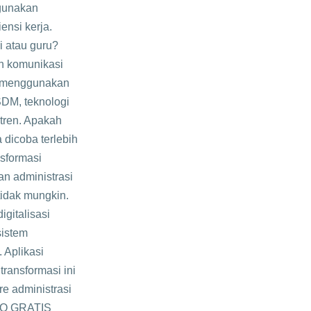
ggunakan
ensi kerja.
i atau guru?
n komunikasi
ok menggunakan
SDM, teknologi
tren. Apakah
 dicoba terlebih
sformasi
an administrasi
tidak mungkin.
gitalisasi
sistem
. Aplikasi
ransformasi ini
re administrasi
EMO GRATIS