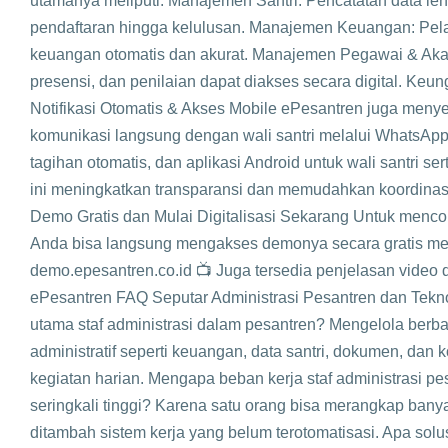
utamanya meliputi: Manajemen Santri: Pencatatan data leng
pendaftaran hingga kelulusan. Manajemen Keuangan: Pel
keuangan otomatis dan akurat. Manajemen Pegawai & Aka
presensi, dan penilaian dapat diakses secara digital. Keu
Notifikasi Otomatis & Akses Mobile ePesantren juga menyed
komunikasi langsung dengan wali santri melalui WhatsApp, 
tagihan otomatis, dan aplikasi Android untuk wali santri se
ini meningkatkan transparansi dan memudahkan koordinas
Demo Gratis dan Mulai Digitalisasi Sekarang Untuk mencob
Anda bisa langsung mengakses demonya secara gratis mel
demo.epesantren.co.id 📺 Juga tersedia penjelasan video 
ePesantren FAQ Seputar Administrasi Pesantren dan Tekn
utama staf administrasi dalam pesantren? Mengelola berb
administratif seperti keuangan, data santri, dokumen, dan 
kegiatan harian. Mengapa beban kerja staf administrasi pe
seringkali tinggi? Karena satu orang bisa merangkap bany
ditambah sistem kerja yang belum terotomatisasi. Apa solus