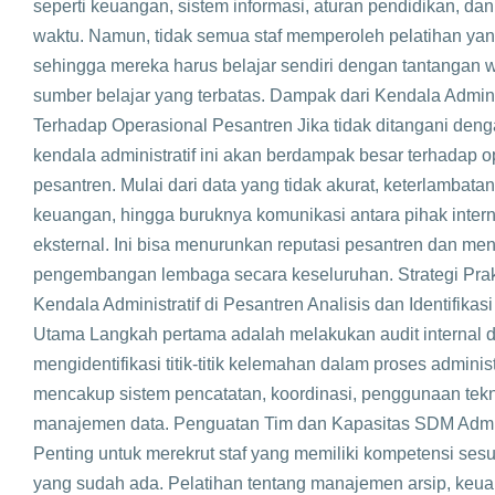
seperti keuangan, sistem informasi, aturan pendidikan, d
waktu. Namun, tidak semua staf memperoleh pelatihan ya
sehingga mereka harus belajar sendiri dengan tantangan 
sumber belajar yang terbatas. Dampak dari Kendala Adminis
Terhadap Operasional Pesantren Jika tidak ditangani deng
kendala administratif ini akan berdampak besar terhadap o
pesantren. Mulai dari data yang tidak akurat, keterlambata
keuangan, hingga buruknya komunikasi antara pihak inter
eksternal. Ini bisa menurunkan reputasi pesantren dan m
pengembangan lembaga secara keseluruhan. Strategi Prak
Kendala Administratif di Pesantren Analisis dan Identifikas
Utama Langkah pertama adalah melakukan audit internal 
mengidentifikasi titik-titik kelemahan dalam proses administr
mencakup sistem pencatatan, koordinasi, penggunaan tekn
manajemen data. Penguatan Tim dan Kapasitas SDM Admini
Penting untuk merekrut staf yang memiliki kompetensi sesu
yang sudah ada. Pelatihan tentang manajemen arsip, keu