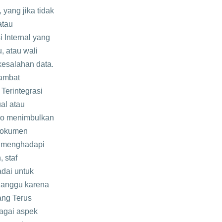
yang jika tidak
atau
i Internal yang
, atau wali
kesalahan data.
hambat
Terintegrasi
al atau
siko menimbulkan
 dokumen
a menghadapi
 staf
adai untuk
rganggu karena
ang Terus
agai aspek