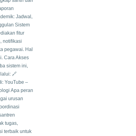
kap santri dari
aporan
demik: Jadwal,
nggulan Sistem
iakan fitur
notifikasi
rta pegawai. Hal
i. Cara Akses
a sistem ini,
alui: 🔗
di: YouTube –
ologi Apa peran
agai urusan
koordinasi
santren
ak tugas,
i terbaik untuk