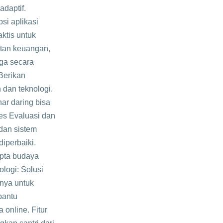
adaptif.
si aplikasi
ktis untuk
atan keuangan,
ga secara
Berikan
 dan teknologi.
ar daring bisa
es Evaluasi dan
 dan sistem
iperbaiki.
ipta budaya
ologi: Solusi
tnya untuk
bantu
online. Fitur