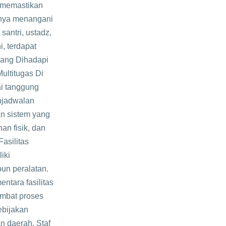
 memastikan
anya menangani
antri, ustadz,
i, terdapat
 yang Dihadapi
ultitugas Di
ai tanggung
enjadwalan
an sistem yang
n fisik, dan
asilitas
iki
un peralatan.
tara fasilitas
ambat proses
ebijakan
n daerah. Staf