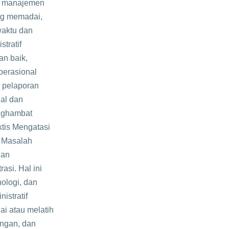
an manajemen
ng memadai,
waktu dan
tratif
an baik,
perasional
n pelaporan
nal dan
enghambat
tis Mengatasi
i Masalah
dan
asi. Hal ini
ologi, dan
stratif
ai atau melatih
angan, dan