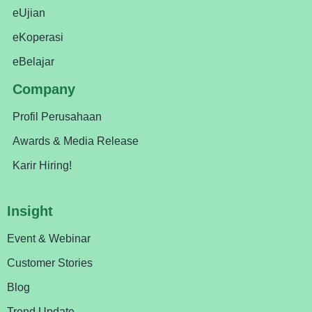
eUjian
eKoperasi
eBelajar
Company
Profil Perusahaan
Awards & Media Release
Karir Hiring!
Insight
Event & Webinar
Customer Stories
Blog
Trend Update