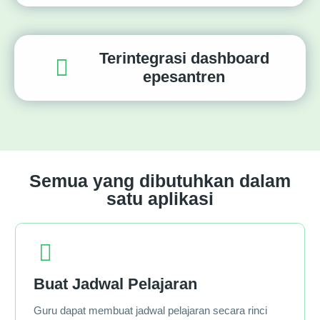
Terintegrasi dashboard
epesantren
Semua yang dibutuhkan dalam
satu aplikasi
Buat Jadwal Pelajaran
Guru dapat membuat jadwal pelajaran secara rinci