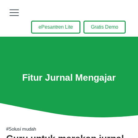
ePesantren Lite
Gratis Demo
Fitur Jurnal Mengajar
#Solusi mudah