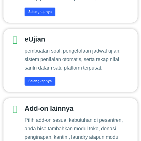
Selengkapnya
eUjian
pembuatan soal, pengelolaan jadwal ujian,
sistem penilaian otomatis, serta rekap nilai
santri dalam satu platform terpusat.
Selengkapnya
Add-on lainnya
Pilih add-on sesuai kebutuhan di pesantren,
anda bisa tambahkan modul toko, donasi,
penginapan, kantin , laundry atapun modul