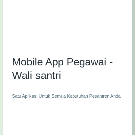
Mobile App Pegawai -
Wali santri
Satu Aplikasi Untuk Semua Kebutuhan Pesantren Anda