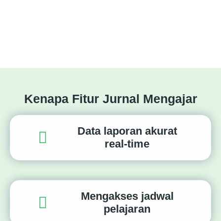
Kenapa Fitur Jurnal Mengajar
Data laporan akurat
real-time
Mengakses jadwal
pelajaran