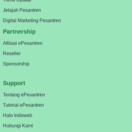
Jelajah Pesantren
Digital Marketing Pesantren
Partnership
Afiliasi ePesantren
Reseller
Sponsorship
Support
Tentang ePesantren
Tutorial ePesantren
Halo Indoweb
Hubungi Kami