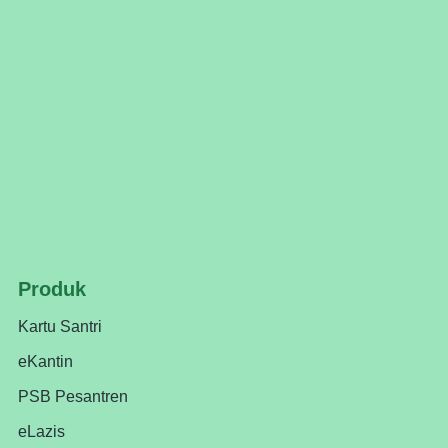
Produk
Kartu Santri
eKantin
PSB Pesantren
eLazis