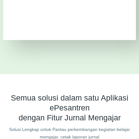
Semua solusi dalam satu Aplikasi
ePesantren
dengan Fitur Jurnal Mengajar
Solusi Lengkap untuk Pantau perkembangan kegiatan belajar
mengajar, cetak laporan jurnal