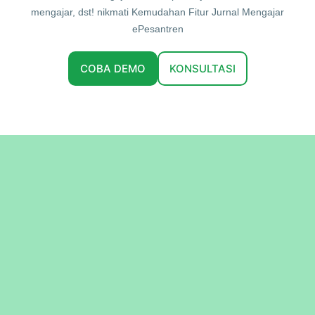
mengajar, dst! nikmati Kemudahan Fitur Jurnal Mengajar
ePesantren
COBA DEMO
KONSULTASI