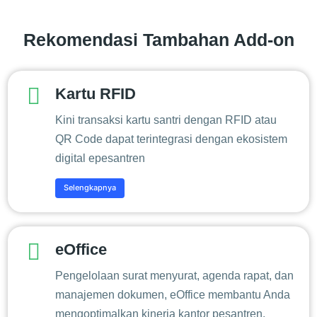
Rekomendasi Tambahan Add-on
Kartu RFID
Kini transaksi kartu santri dengan RFID atau
QR Code dapat terintegrasi dengan ekosistem
digital epesantren
Selengkapnya
eOffice
Pengelolaan surat menyurat, agenda rapat, dan
manajemen dokumen, eOffice membantu Anda
mengoptimalkan kinerja kantor pesantren.