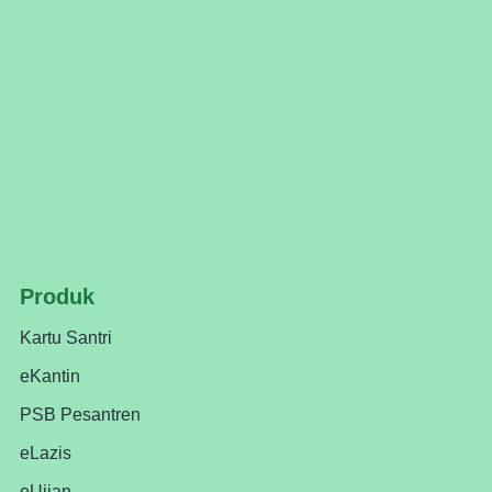
Produk
Kartu Santri
eKantin
PSB Pesantren
eLazis
eUjian